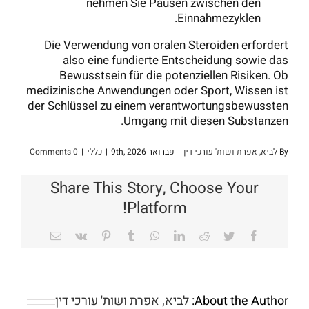
nehmen Sie Pausen zwischen den
Einnahmezyklen.
Die Verwendung von oralen Steroiden erfordert
also eine fundierte Entscheidung sowie das
Bewusstsein für die potenziellen Risiken. Ob
medizinische Anwendungen oder Sport, Wissen ist
der Schlüssel zu einem verantwortungsbewussten
Umgang mit diesen Substanzen.
By
לביא, אפרת ושות' עורכי דין
|
פברואר 9th, 2026
|
כללי
|
0 Comments
Share This Story, Choose Your
Platform!
Email
Vk
Pinterest
Tumblr
WhatsApp
LinkedIn
Reddit
Twitter
Facebook
About the Author:
לביא, אפרת ושות' עורכי דין