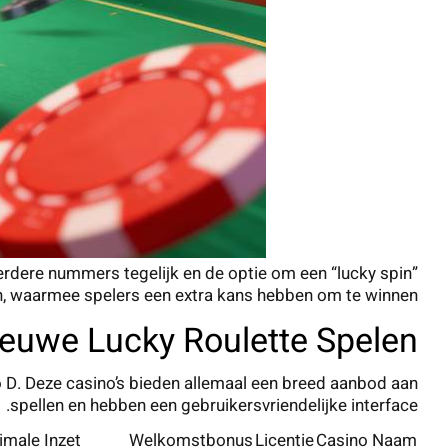
erdere nummers tegelijk en de optie om een “lucky spin”
n, waarmee spelers een extra kans hebben om te winnen.
euwe Lucky Roulette Spelen?
no D. Deze casino’s bieden allemaal een breed aanbod aan
spellen en hebben een gebruikersvriendelijke interface.
imale Inzet
Welkomstbonus
Licentie
Casino Naam