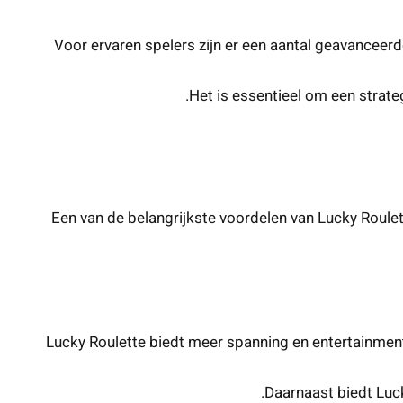
Voor ervaren spelers zijn er een aantal geavanceerd
Het is essentieel om een strateg
Een van de belangrijkste voordelen van Lucky Roulet
Lucky Roulette biedt meer spanning en entertainment 
Daarnaast biedt Luc