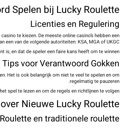
rd Spelen bij Lucky Roulette
Licenties en Regulering
 casino te kiezen. De meeste online casino’s hebben een
 van een van de volgende autoriteiten: KSA, MGA of UKGC.
nt is, en dat de speler een faire kans heeft om te winnen.
Tips voor Verantwoord Gokken
en. Het is ook belangrijk om niet te veel te spelen en om
regelmatig te pauzeren.
t spel te lezen en om de regels en richtlijnen te volgen.
 over Nieuwe Lucky Roulette
oulette en traditionele roulette?