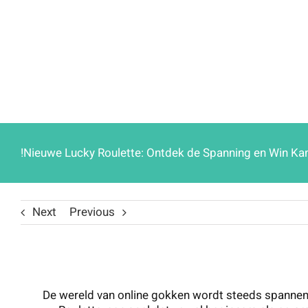
Nieuwe Lucky Roulette: Ontdek de Spanning en Win Kan
Next
Previous
De wereld van online gokken wordt steeds spannend