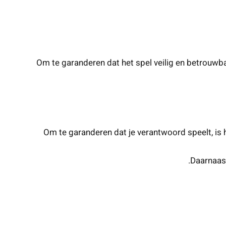
Om te garanderen dat het spel veilig en betrouwba
Om te garanderen dat je verantwoord speelt, is h
Daarnaast