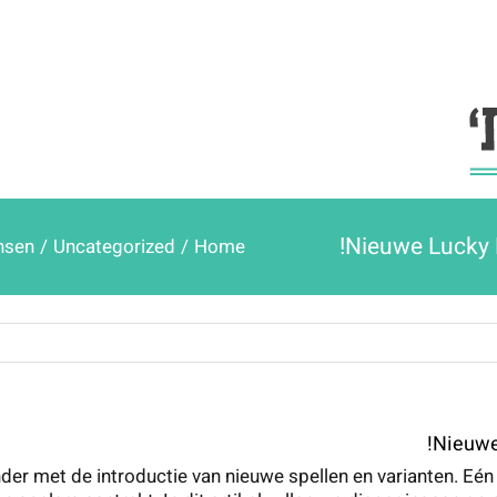
Nieuwe Lucky 
sen!
/
Uncategorized
/
Home
Nieuwe
er met de introductie van nieuwe spellen en varianten. Eé