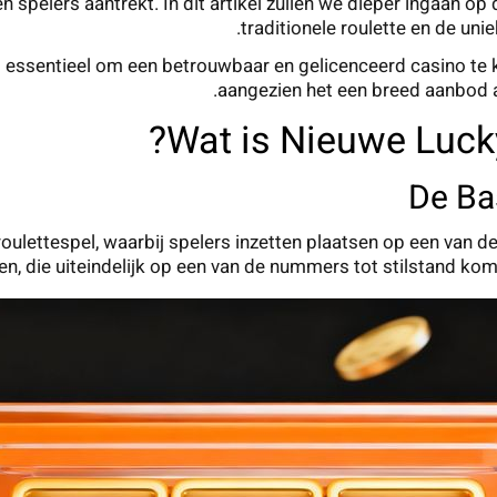
n spelers aantrekt. In dit artikel zullen we dieper ingaan op
traditionele roulette en de uni
het essentieel om een betrouwbaar en gelicenceerd casino te 
aangezien het een breed aanbod aa
Wat is Nieuwe Lucky
De Ba
 roulettespel, waarbij spelers inzetten plaatsen op een van 
llen, die uiteindelijk op een van de nummers tot stilstand kom