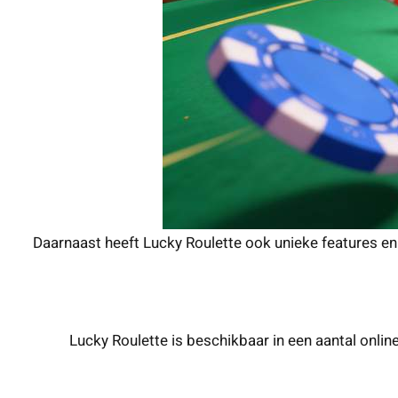
Daarnaast heeft Lucky Roulette ook unieke features en
Lucky Roulette is beschikbaar in een aantal onli