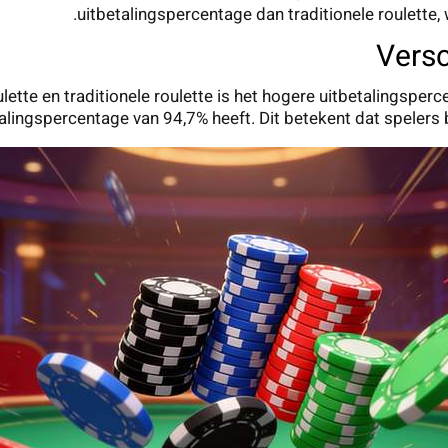
uitbetalingspercentage dan traditionele roulette
Versc
lette en traditionele roulette is het hogere uitbetalingsper
betalingspercentage van 94,7% heeft. Dit betekent dat speler