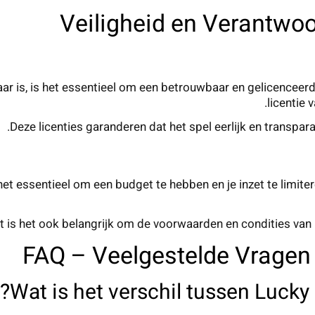
Veiligheid en Verantwoo
ar is, is het essentieel om een betrouwbaar en gelicenceerd
licentie
Deze licenties garanderen dat het spel eerlijk en transpara
et essentieel om een budget te hebben en je inzet te limiter
 is het ook belangrijk om de voorwaarden en condities van he
FAQ – Veelgestelde Vragen
Wat is het verschil tussen Lucky R