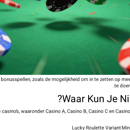
 bonusspellen, zoals de mogelijkheid om in te zetten op me
te doe
Waar Kun Je Ni
ne casino’s, waaronder Casino A, Casino B, Casino C en Casi
Lucky Roulette Variant
Min