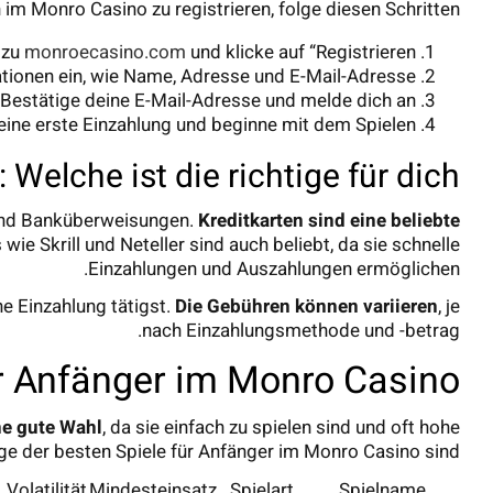
im Monro Casino zu registrieren, folge diesen Schritten:
 zu
monroecasino.com
und klicke auf “Registrieren”.
tionen ein, wie Name, Adresse und E-Mail-Adresse.
Bestätige deine E-Mail-Adresse und melde dich an.
eine erste Einzahlung und beginne mit dem Spielen.
lche ist die richtige für dich?
 und Banküberweisungen.
Kreditkarten sind eine beliebte
wie Skrill und Neteller sind auch beliebt, da sie schnelle
Einzahlungen und Auszahlungen ermöglichen.
e Einzahlung tätigst.
Die Gebühren können variieren
, je
nach Einzahlungsmethode und -betrag.
ür Anfänger im Monro Casino
ne gute Wahl
, da sie einfach zu spielen sind und oft hohe
ge der besten Spiele für Anfänger im Monro Casino sind:
Volatilität
Mindesteinsatz
Spielart
Spielname