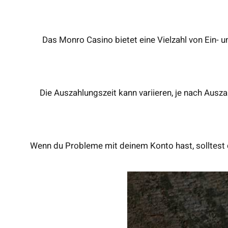
Das Monro Casino bietet eine Vielzahl von Ein-
Die Auszahlungszeit kann variieren, je nach Ausz
Wenn du Probleme mit deinem Konto hast, solltest 