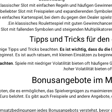
klassischer Slot mit einfachen Regeln und häufigen Gewinnen
 beliebter Slot mit Freispielen und expandierenden Symbolen
n einfaches Kartenspiel, bei dem du gegen den Dealer spielst
Ein klassisches Roulettespiel mit guten Gewinnchancen
 Slot mit fallenden Symbolen und steigenden Multiplikatoren
Tipps und Tricks für den 
inige Tipps und Tricks beachten.
Es ist wichtig, dass du di
ginnst. Es ist auch ratsam, mit kleinen Einsätzen zu beginn
eachten
. Spiele mit niedriger Volatilität bieten oft häufiger
hoher Volatilität bieten 
Bonusangebote im Mo
ten, die es ermöglichen, das Spielvergnügen zu maximiere
Euro belohnt. Es gibt auch Freispiele und andere Angebote,
d Umsatzbedingungen jedes Bonusangebots verstehst, bevor