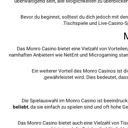
überwältigend sein, alle Möglichkeiten zu überblicke
Bevor du beginnst, solltest du dich jedoch mit de
Tischspiele und Live-Casino-Sp
Das Monro Casino bietet eine Vielzahl von Vorteilen,
namhaften Anbietern wie NetEnt und Microgaming stam
Ein weiterer Vorteil des Monro Casinos ist d
gewährleistet wird. Dies bedeutet, dass
Die Spielauswahl im Monro Casino ist beeindrucke
beliebt
, da sie einfach zu spielen sind und oft hohe
Das Monro Casino bietet auch eine Vielzahl von Tis