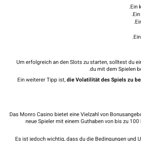
Ein 
Ein
Ei
Ein
Um erfolgreich an den Slots zu starten, solltest du e
du mit dem Spielen be
Ein weiterer Tipp ist,
die Volatilität des Spiels zu b
Das Monro Casino bietet eine Vielzahl von Bonusangebo
neue Spieler mit einem Guthaben von bis zu 100 
Es ist jedoch wichtig, dass du die Bedingungen un