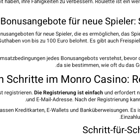
it haben, ihre Fähigkeiten zu verbessern. Roulette ist ein we
Bonusangebote für neue Spieler: 
onusangeboten für neue Spieler, die es ermöglichen, das Sp
 Guthaben von bis zu 100 Euro belohnt. Es gibt auch Freispi
d Umsatzbedingungen jedes Bonusangebots verstehst, bevor
da sie bestimmen, wie oft du das 
n Schritte im Monro Casino: 
 registrieren.
Die Registrierung ist einfach
und erfordert n
und E-Mail-Adresse. Nach der Registrierung kann
ssen Kreditkarten, E-Wallets und Banküberweisungen. Es is
Einzahlu
Schritt-für-Sc