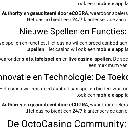
ook een
mobiele app
la
 Authority
en
geauditeerd door eCOGRA
, waardoor spelers
Het casino biedt een
24/7
klantenservice aan o
Nieuwe Spellen en Functies:
e spellen en functies. Het casino wil een breed aanbod aan
spellen
. Het casino wil ook een
mobiele app
la
 waaronder
slots
,
tafelspellen
en
live casino-spellen
. De sp
een maximum va
nnovatie en Technologie: De Toe
 Het casino wil een breed aanbod aan spellen bieden, waaro
ook een
mobiele app
la
 Authority
en
geauditeerd door eCOGRA
, waardoor spelers
Het casino biedt een
24/7
klantenservice aan o
De OctoCasino Community: 