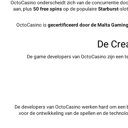
OctoCasino onderscheidt zich van de concurrentie door 
aan, plus
50 free spins
op de populaire
Starburst
-slo
OctoCasino is
gecertificeerd door de Malta Gaming
De Cre
De game developers van OctoCasino zijn een tea
De developers van OctoCasino werken hard om een bre
voor de ontwikkeling van de spellen en de technol