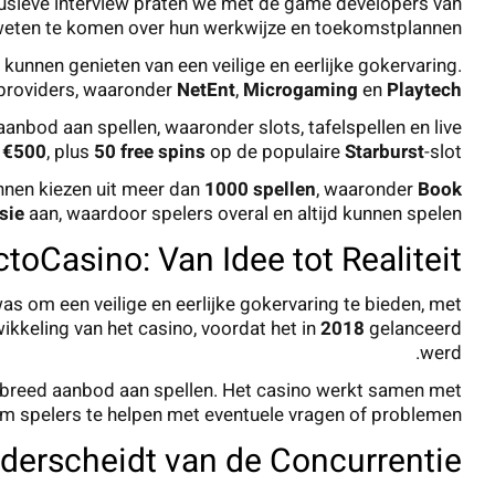
lusieve interview praten we met de game developers van
eten te komen over hun werkwijze en toekomstplannen.
 kunnen genieten van een veilige en eerlijke gokervaring.
 providers, waaronder
NetEnt
,
Microgaming
en
Playtech
anbod aan spellen, waaronder slots, tafelspellen en live
n
€500
, plus
50 free spins
op de populaire
Starburst
-slot.
nnen kiezen uit meer dan
1000 spellen
, waaronder
Book
sie
aan, waardoor spelers overal en altijd kunnen spelen.
oCasino: Van Idee tot Realiteit
as om een veilige en eerlijke gokervaring te bieden, met
kkeling van het casino, voordat het in
2018
gelanceerd
werd.
 breed aanbod aan spellen. Het casino werkt samen met
m spelers te helpen met eventuele vragen of problemen.
erscheidt van de Concurrentie