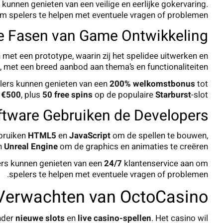
 kunnen genieten van een veilige en eerlijke gokervaring.
m spelers te helpen met eventuele vragen of problemen.
nde Fasen van Game Ontwikkeling
met een prototype, waarin zij het spelidee uitwerken en
, met een breed aanbod aan thema’s en functionaliteiten.
elers kunnen genieten van een
200% welkomstbonus
tot
n
€500
, plus
50 free spins
op de populaire
Starburst
-slot.
ftware Gebruiken de Developers?
ebruiken
HTML5
en
JavaScript
om de spellen te bouwen,
n
Unreal Engine
om de graphics en animaties te creëren.
ers kunnen genieten van een
24/7
klantenservice aan om
spelers te helpen met eventuele vragen of problemen.
erwachten van OctoCasino?
nder
nieuwe slots
en
live casino-spellen
. Het casino wil