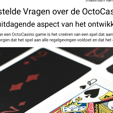
maximum va
stelde Vragen over de OctoCa
uitdagende aspect van het ontwik
een OctoCasino game is het creëren van een spel dat aantrekk
zorgen dat het spel aan alle regelgevingen voldoet en dat het