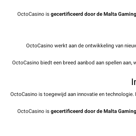
OctoCasino is
gecertificeerd door de Malta Gaming
OctoCasino werkt aan de ontwikkeling van nieuw
OctoCasino biedt een breed aanbod aan spellen aan,
I
OctoCasino is toegewijd aan innovatie en technologie.
OctoCasino is
gecertificeerd door de Malta Gaming