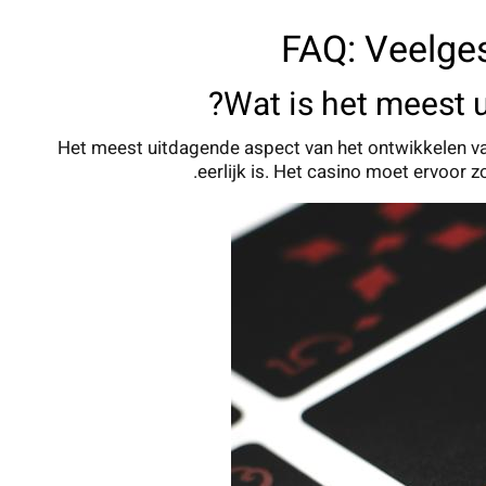
FAQ: Veelge
Wat is het meest 
Het meest uitdagende aspect van het ontwikkelen van 
eerlijk is. Het casino moet ervoor 