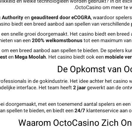
ikkeld en welke technologieën worden gebruikt? In dit exc
OctoCasino om meer te w
 Authority
en
geauditeerd door eCOGRA
, waardoor spelers
asino biedt een breed aanbod aan spellen van verschillende
 een snelle groei doorgemaakt. Het casino biedt een breed a
nieten van een
200% welkomstbonus
tot een maximum va
 om een breed aanbod aan spellen te bieden. De spelers ku
est
en
Mega Moolah
. Het casino biedt ook een
mobiele ver
De Opkomst van Oct
fessionals in de gokindustrie. Het idee achter het casino w
delijke interface. Het team heeft
2 jaar
gewerkt aan de ontwi
roei doorgemaakt, met een toenemend aantal spelers en een
n spellen te bieden, en biedt een
24/7
klantenservice aan o
Waarom OctoCasino Zich Ond