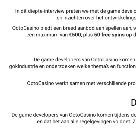
In dit diepte-interview praten we met de game deve
en inzichten over het ontwikkeling
OctoCasino biedt een breed aanbod aan spellen aan,
een maximum van
€500
, plus
50 free spins
op d
De game developers van OctoCasino komen met
gokindustrie en onderzoeken welke thema’s en functional
OctoCasino werkt samen met verschillende prov
D
De game developers van OctoCasino komen tijdens de ont
en dat het aan alle regelgevingen voldoet. 