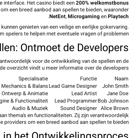
e interface. Het casino biedt een
200% welkomstbonus
s om een breed aanbod aan spellen te bieden, waaronder
.
NetEnt
,
Microgaming
en
Playtech
 kunnen genieten van een veilige en eerlijke gokervaring.
m spelers te helpen met eventuele vragen of problemen.
llen: Ontmoet de Developers
rantwoordelijk voor de ontwikkeling van de spellen en de
nde overzicht vindt u meer informatie over de developers:
Specialisatie
Functie
Naam
Mechanics & Balans
Lead Game Designer
John Smith
e Ontwerp & Animatie
Lead Artist
Jane Doe
ine & Functionaliteit
Lead Programmer
Bob Johnson
Audio & Muziek
Sound Designer
Alice Brown
thema’s en functionaliteiten. Zij zijn verantwoordelijk
de providers om een breed aanbod aan spellen te bieden.
n in het Ontwikkelingsproces