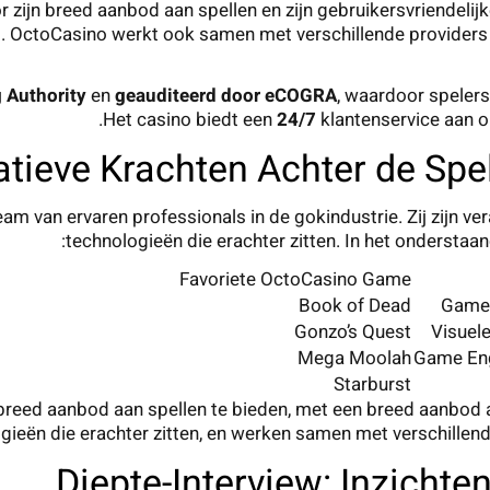
zijn breed aanbod aan spellen en zijn gebruikersvriendelijk
t. OctoCasino werkt ook samen met verschillende provider
 Authority
en
geauditeerd door eCOGRA
, waardoor spelers
Het casino biedt een
24/7
klantenservice aan o
atieve Krachten Achter de Spe
m van ervaren professionals in de gokindustrie. Zij zijn ve
technologieën die erachter zitten. In het onderstaa
Favoriete OctoCasino Game
Book of Dead
Game 
Gonzo’s Quest
Visuel
Mega Moolah
Game Eng
Starburst
ed aanbod aan spellen te bieden, met een breed aanbod aan 
ogieën die erachter zitten, en werken samen met verschillen
Diepte-Interview: Inzichte