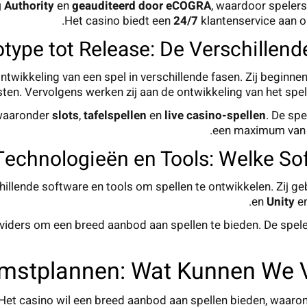
 Authority
en
geauditeerd door eCOGRA
, waardoor spelers
Het casino biedt een
24/7
klantenservice aan o
otype tot Release: De Verschille
ikkeling van een spel in verschillende fasen. Zij beginnen 
sten. Vervolgens werken zij aan de ontwikkeling van het spel
 waaronder
slots
,
tafelspellen
en
live casino-spellen
. De sp
een maximum va
Technologieën en Tools: Welke So
llende software en tools om spellen te ontwikkelen. Zij g
en
Unity
e
iders om een breed aanbod aan spellen te bieden. De spel
mstplannen: Wat Kunnen We V
Het casino wil een breed aanbod aan spellen bieden, waaro