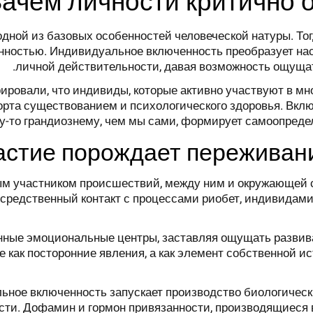
Зачем личности критично 
дной из базовых особенностей человеческой натуры. Тог
нностью. Индивидуальное включенность преобразует нас
личной действительности, давая возможность ощуща
ровали, что индивиды, которые активно участвуют в мн
рта существованием и психологического здоровья. Вкл
у-то грандиознему, чем мы сами, формирует самоопреде
астие порождает переживан
ым участником происшествий, между ним и окружающей 
средственный контакт с процессами риобет, индивидами
ные эмоциональные центры, заставляя ощущать развива
 как посторонние явления, а как элемент собственной 
ьное включенность запускает производство биологичес
сти. Дофамин и гормон привязанности, производящиеся