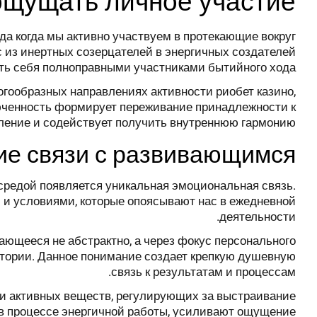
ощущать личное участие
да когда мы активно участвуем в протекающие вокруг
 из инертных созерцателей в энергичных создателей
ть себя полноправными участниками бытийного хода.
огообразных направлениях активности риобет казино,
юченность формирует переживание принадлежности к
ление и содействует получить внутреннюю гармонию.
ие связи с развивающимся
средой появляется уникальная эмоциональная связь.
 и условиями, которые опоясывают нас в ежедневной
деятельности.
ющееся не абстрактно, а через фокус персонального
истории. Данное понимание создает крепкую душевную
связь к результатам и процессам.
ки активных веществ, регулирующих за выстраивание
 в процессе энергичной работы, усиливают ощущение