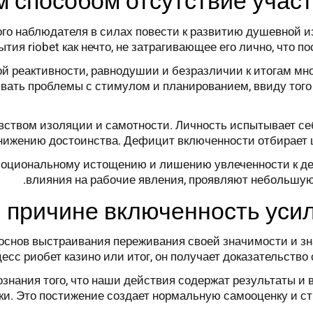
м способом отсутствие участ
го наблюдателя в силах повести к развитию душевной и
ия riobet как нечто, не затрагивающее его лично, что 
 реактивности, равнодушии и безразличии к итогам мно
живать проблемы с стимулом и планированием, ввиду тог
вством изоляции и самотности. Личность испытывает се
снижению достоинства. Дефицит включенности отбирает
эмоциональному истощению и лишению увлеченности к де
влияния на рабочие явления, проявляют небольшую
й причине включенность уси
основ выстраивания переживания своей значимости и зн
есс риобет казино или итог, он получает доказательств
знания того, что наши действия содержат результаты и
и. Это постижение создает нормальную самооценку и с