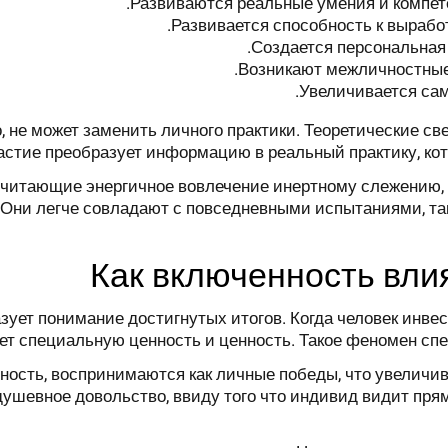
Развиваются реальные умения и компете
Развивается способность к вырабо
Создается персональная 
Возникают межличностные 
Увеличивается сам
 не может заменить личного практики. Теоретические све
астие преобразует информацию в реальный практику, ко
почитающие энергичное вовлечение инертному слежению,
 Они легче совладают с повседневными испытаниями, та
Как включенность влия
ует понимание достигнутых итогов. Когда человек инвес
тает специальную ценность и ценность. Такое феномен с
ность, воспринимаются как личные победы, что увеличи
душевное довольство, ввиду того что индивид видит пр