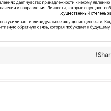
влениях дает чувство принадлежности к некому явлению
значения и направления. Личности, которые ощущают соб
существенный степень жи
члена усиливает индивидуальное ощущение ценности. Ко
зитивную обратную связь, которая побуждает к будущем
Shar
It
control
requires
that