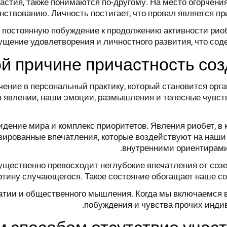
астия, также понимаются по-другому. На место огорчения
твованию. Личность постигает, что провал является пр
т постоянную побуждение к продолжению активности рио
ущение удовлетворения и личностного развития, что сод
ой причине причастность со
ение в персональный практику, который становится орг
м явлении, наши эмоции, размышления и телесные чувст
дение мира и комплекс приоритетов. Явления риобет, в
зированные впечатления, которые воздействуют на наши
внутренними ориентирами
ущественно превосходит неглубокие впечатления от со
ртину случающегося. Такое состояние обогащает наше со
атии и общественного мышления. Когда мы включаемся 
побуждения и чувства прочих инди