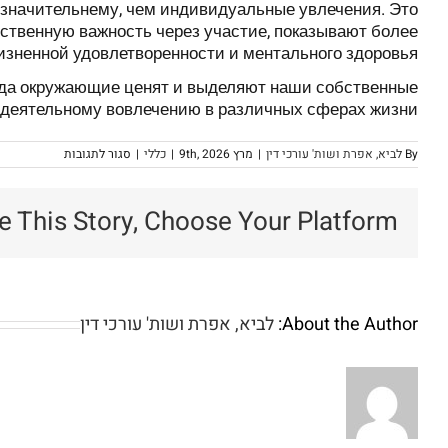
 значительнему, чем индивидуальные увлечения. Это
ственную важность через участие, показывают более
зненной удовлетворенности и ментального здоровья.
гда окружающие ценят и выделяют наши собственные
у деятельному вовлечению в различных сферах жизни.
על
By
לביא, אפרת ושות' עורכי דין
|
מרץ 9th, 2026
|
כללי
|
סגור לתגובות
Зачем
личности
критично
e This Story, Choose Your Platform!
ощущать
личное
участие
About the Author:
לביא, אפרת ושות' עורכי דין
And