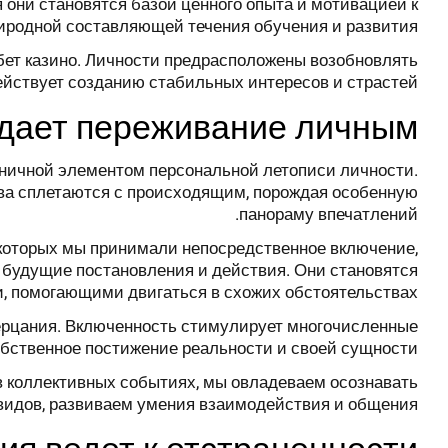
 они становятся базой ценного опыта и мотивацией к
иродной составляющей течения обучения и развития.
бет казино. Личности предрасположены возобновлять
ействует созданию стабильных интересов и страстей.
здает переживание личным
аничной элементом персональной летописи личности.
ва сплетаются с происходящим, порождая особенную
панораму впечатлений.
 которых мы принимали непосредственное включение,
 будущие постановления и действия. Они становятся
, помогающими двигаться в схожих обстоятельствах.
зерцания. Включенность стимулирует многочисленные
бственное постижение реальности и своей сущности.
в коллективных событиях, мы овладеваем осознавать
видов, развиваем умения взаимодействия и общения.