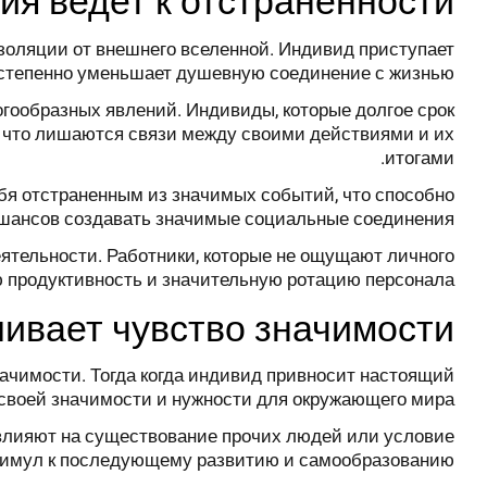
ия ведет к отстраненности
золяции от внешнего вселенной. Индивид приступает
постепенно уменьшает душевную соединение с жизнью.
гообразных явлений. Индивиды, которые долгое срок
о что лишаются связи между своими действиями и их
итогами.
бя отстраненным из значимых событий, что способно
 шансов создавать значимые социальные соединения.
ятельности. Работники, которые не ощущают личного
 продуктивность и значительную ротацию персонала.
ливает чувство значимости
ачимости. Тогда когда индивид привносит настоящий
о своей значимости и нужности для окружающего мира.
 влияют на существование прочих людей или условие
тимул к последующему развитию и самообразованию.