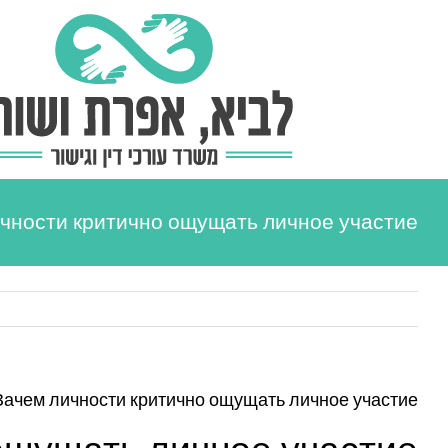
Ski
t
conten
чности критично ощущать личное участие
Зачем личности критично ощущать личное участие