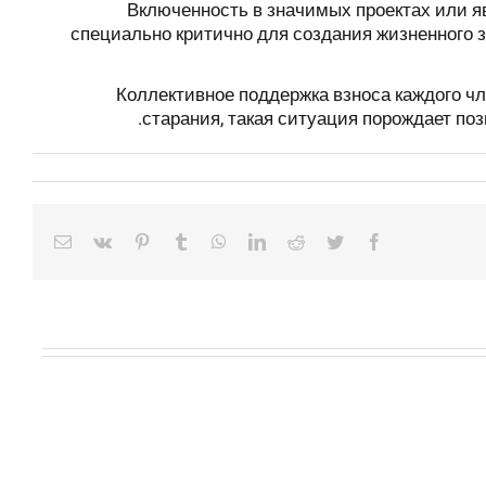
Включенность в значимых проектах или я
специально критично для создания жизненного 
Коллективное поддержка взноса каждого 
старания, такая ситуация порождает по
Email
Vk
Pinterest
Tumblr
WhatsApp
LinkedIn
Reddit
Twitter
Facebook
If
you’re
fresh
to