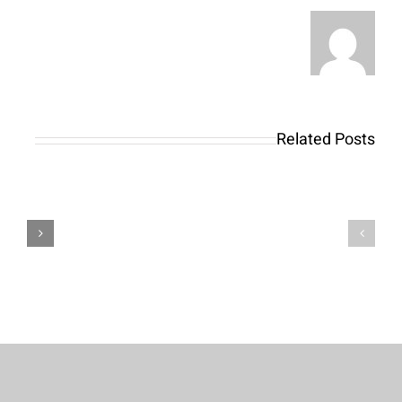
Enjoy
33,000+
Related Posts
100
Enjoy
percent
21,750+
free
Online
Harbors
Gambling
&
games
Game
Zero
No
Install
deposit
No
Download