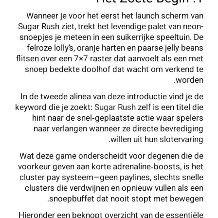
Wanneer je voor het eerst het launch scherm van
Sugar Rush ziet, trekt het levendige palet van neon-
snoepjes je meteen in een suikerrijke speeltuin. De
felroze lolly’s, oranje harten en paarse jelly beans
flitsen over een 7×7 raster dat aanvoelt als een met
snoep bedekte doolhof dat wacht om verkend te
worden.
In de tweede alinea van deze introductie vind je de
keyword die je zoekt:
Sugar Rush
zelf is een titel die
hint naar de snel‑geplaatste actie waar spelers
naar verlangen wanneer ze directe bevrediging
willen uit hun slotervaring.
Wat deze game onderscheidt voor degenen die de
voorkeur geven aan korte adrenaline‑boosts, is het
cluster pay systeem—geen paylines, slechts snelle
clusters die verdwijnen en opnieuw vullen als een
snoepbuffet dat nooit stopt met bewegen.
Hieronder een beknopt overzicht van de essentiële