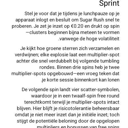
Sprint
Stel je voor dat je tijdens je lunchpauze op je
apparaat inlogt en besluit om Sugar Rush snel te
proberen. Je zet je inzet op €0.20 en drukt op spin
—clusters beginnen bijna meteen te vormen
vanwege de hoge volatiliteit.
Je kijkt hoe groene sterren zich verzamelen en
verdwijnen; elke explosie laat een multiplier‑spot
achter die snel verdubbelt bij volgende tumbling
rondes. Binnen drie spins heb je twee
multiplier‑spots opgebouwd—een vroeg teken dat
je korte sessie binnenkort kan lonen.
De volgende spin landt vier scatter-symbolen,
waardoor je in een twaalf‑spin free round
terechtkomt terwijl je multiplier‑spots intact
blijven. Hier blijft je risicotolerantie beheersbaar
omdat je niet meer inzet dan je initiële inzet; toch
stijgt de potentiële beloning door de opgelopen
multipliers en bonussen van free spins.