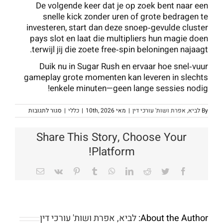
De volgende keer dat je op zoek bent naar een
snelle kick zonder uren of grote bedragen te
investeren, start dan deze snoep‑gevulde cluster
pays slot en laat die multipliers hun magie doen
terwijl jij die zoete free‑spin beloningen najaagt.
Duik nu in Sugar Rush en ervaar hoe snel‑vuur
gameplay grote momenten kan leveren in slechts
enkele minuten—geen lange sessies nodig!
על
By
לביא, אפרת ושות' עורכי דין
|
מאי 10th, 2026
|
כללי
|
סגור לתגובות
Sugar
Rush
Slot:
Share This Story, Choose Your
Snel‑Vuur
ngedreven
Platform!
Winsten
Email
Vk
Pinterest
Tumblr
WhatsApp
LinkedIn
Reddit
Twitter
Facebook
About the Author:
לביא, אפרת ושות' עורכי דין