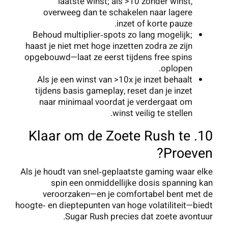
laatste winst; als >10 zonder winst,
overweeg dan te schakelen naar lagere
inzet of korte pauze.
Behoud multiplier‑spots zo lang mogelijk;
haast je niet met hoge inzetten zodra ze zijn
opgebouwd—laat ze eerst tijdens free spins
oplopen.
Als je een winst van >10x je inzet behaalt
tijdens basis gameplay, reset dan je inzet
naar minimaal voordat je verdergaat om
winst veilig te stellen.
10. Klaar om de Zoete Rush te
Proeven?
Als je houdt van snel‑geplaatste gaming waar elke
spin een onmiddellijke dosis spanning kan
veroorzaken—en je comfortabel bent met de
hoogte‑ en dieptepunten van hoge volatiliteit—biedt
Sugar Rush precies dat zoete avontuur.