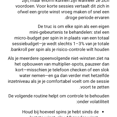
zijn, maar enorm kunnen zijn wanneer ze zich
voordoen. Voor korte sessies vertaalt dit zich in
ofwel een grote winst vroeg maken of snel een
droge periode ervaren.
De truc is om elke spin als een eigen
mini‑gebeurtenis te behandelen: stel een
micro‑budget per spin in in plaats van een totaal
sessiebudget—je wedt slechts 1–3% van je totale
bankroll per spin als je risico‑controle wilt houden.
Als je meerdere opeenvolgende niet‑winsten ziet na
het opbouwen van multiplier‑spots, pauzeer dan
kort—misschien je telefoon checken of een slok
water nemen—en ga dan verder met hetzelfde
inzetniveau als je je comfortabel voelt om de sessie
voort te zetten.
De volgende routine helpt om controle te behouden
onder volatiliteit:
Houd bij hoeveel spins je hebt sinds de