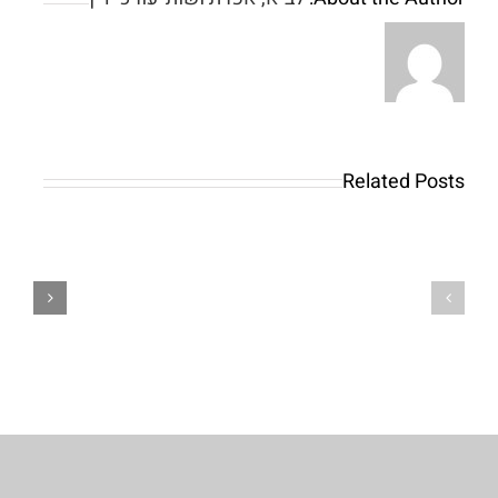
Related Posts
Navigating
Australia’s
Betting
cw-
Apps
check-
Without
https://test.com/
the
Overwhelm