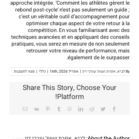
approche intégrée. ‘Comment les athlètes gèrent le
rebond post-cycle’ n’est pas seulement un guide ;
c’est un véritable outil d’accompagnement pour
optimiser chaque aspect de votre retour à la
compétition. En vous familiarisant avec des
techniques avancées et en appliquant des conseils
pratiques, vous serez en mesure de non seulement
retrouver votre niveau de performance, mais
également de le surpasser.
על
By
לביא, אפרת ושות' עורכי דין
|
אפריל 16th, 2026
|
כללי
|
סגור לתגובות
tratégies
de
Rebond
Share This Story, Choose Your
Post-
Cycle
Platform!
pour
Athlètes
Efficaces
Email
Vk
Pinterest
Tumblr
WhatsApp
LinkedIn
Reddit
Twitter
Facebook
About the Author:
לביא, אפרת ושות' עורכי דין