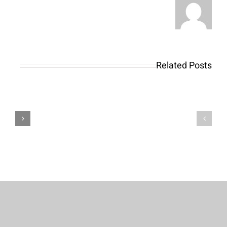
bonus
lower
Best
than
OnlyFans
try
Babes
Related Posts
split
in
by
the
bring
United
style
States:
of,
Guide
promo
to
password,
Privacy,
readily
Pricing
available
&
states,
Mobile
and
Access