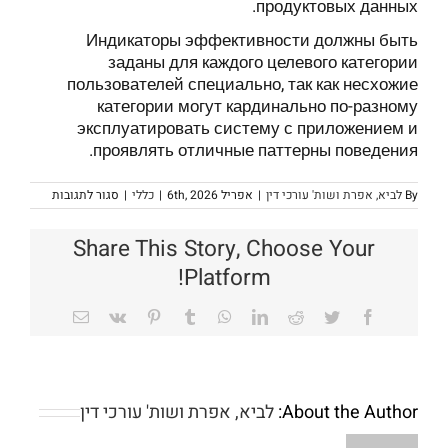
продуктовых данных.
Индикаторы эффективности должны быть
заданы для каждого целевого категории
пользователей специально, так как несхожие
категории могут кардинально по-разному
эксплуатировать систему с приложением и
проявлять отличные паттерны поведения.
על
By
לביא, אפרת ושות' עורכי דין
|
אפריל 6th, 2026
|
כללי
|
סגור לתגובות
Способы
создания
ктронные
Share This Story, Choose Your
решения
тируются
Platform!
для
инаковых
категорий
Email
Vk
Pinterest
Tumblr
WhatsApp
LinkedIn
Reddit
Twitter
Facebook
клиентов
Each
About the Author:
לביא, אפרת ושות' עורכי דין
added