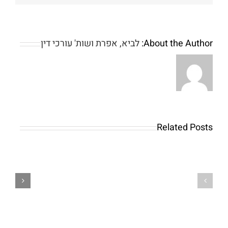
a
hundred
%
About the Author:
לביא, אפרת ושות' עורכי דין
free
revolves
Which
ordinarily
amount
have
of
a
security
Related Posts
little
means
highest
that
gaming
your
restrictions
fund
if
and
you
personal
don’t