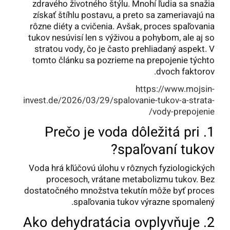
zdravého životného štýlu. Mnohí ľudia sa snažia
získať štíhlu postavu, a preto sa zameriavajú na
rôzne diéty a cvičenia. Avšak, proces spaľovania
tukov nesúvisí len s výživou a pohybom, ale aj so
stratou vody, čo je často prehliadaný aspekt. V
tomto článku sa pozrieme na prepojenie týchto
dvoch faktorov.
https://www.mojsin-
invest.de/2026/03/29/spalovanie-tukov-a-strata-
vody-prepojenie/
1. Prečo je voda dôležitá pri
spaľovaní tukov?
Voda hrá kľúčovú úlohu v rôznych fyziologických
procesoch, vrátane metabolizmu tukov. Bez
dostatočného množstva tekutín môže byť proces
spaľovania tukov výrazne spomalený.
2. Ako dehydratácia ovplyvňuje