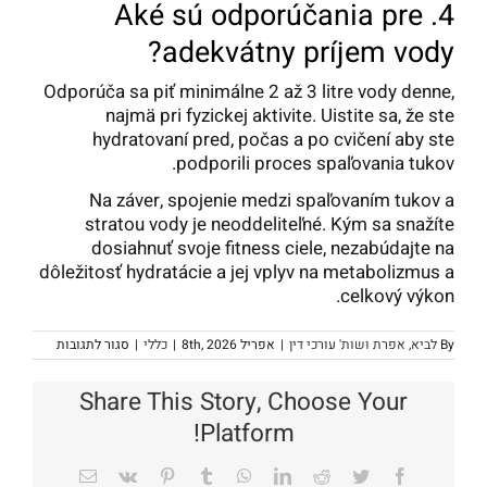
4. Aké sú odporúčania pre
adekvátny príjem vody?
Odporúča sa piť minimálne 2 až 3 litre vody denne,
najmä pri fyzickej aktivite. Uistite sa, že ste
hydratovaní pred, počas a po cvičení aby ste
podporili proces spaľovania tukov.
Na záver, spojenie medzi spaľovaním tukov a
stratou vody je neoddeliteľné. Kým sa snažíte
dosiahnuť svoje fitness ciele, nezabúdajte na
dôležitosť hydratácie a jej vplyv na metabolizmus a
celkový výkon.
על
By
לביא, אפרת ושות' עורכי דין
|
אפריל 8th, 2026
|
כללי
|
סגור לתגובות
paľovanie
tukov
a
Share This Story, Choose Your
strata
vody
Platform!
–
No-
prepojenie
Email
Vk
Pinterest
Tumblr
WhatsApp
LinkedIn
Reddit
Twitter
Facebook
put