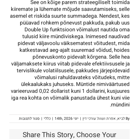
See on kõige parem strateegiliselt toimida
kiiremate ja lühemate mõjude saavutamiseks, selle
asemel et riskida suurte summadega. Nendest, kes
püüavad rohkem põnevust pakkuda, pakub uus
Double Up funktsioon võimalust nautida oma
tulusid kiire mündiviskega. Inimesed naudivad
pidevat väljavoolu väiksematest võitudest, mida
katkestavad aeg-ajalt suuremad võidud, hoides
põnevuskonto pidevalt kõrgena. Selle hea
väljamaksete kiirus viitab pidevale efektiivsusele ja
tervislikule volatiilsusele, pakkudes järjepidevaid
võimalusi rahuldavateks võitudeks, mitte
ülekaalukaks juhuseks. Müntide nimiväärtused
varieeruvad 0,02 dollarist kuni 1 dollarini, kusjuures
iga rea ​​kohta on võimalik panustada ühest kuni viie
mündini.
על
By
לביא, אפרת ושות' עורכי דין
|
יוני 14th, 2026
|
כללי
|
סגור לתגובות
Safari
Sam
Harbors:
Share This Story, Choose Your
29