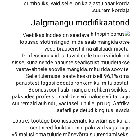
sümboliks, vaid sellel on ka ajastu paar korda
suurem kordaja.
Jalgmängu modifikaatorid
Veebikasiinodes on saadaval
lõbusad slotimängud, mida saab mängida otse
veebibrauserist ilma allalaadimiseta.
Professionaalid lülitavad selle tüüpi võiduliinid
sisse, kuna nende panuste seadistust muudetakse
vastavalt teie soovile mängida, mitu rida soovite.
Selle tulemusel saate keskmiselt 96,1% oma
panustest tagasi oodata rohkem kui mitu aastat.
Boonusvoor lisab mängule rohkem seiklusi,
pakkudes professionaalidele võimaluse võita palju
suuremaid auhindu, vastasel juhul ei pruugi Aafrika
safaril peidetud kingitusi avada.
Lõpuks töötage boonusseeriate käivitamise kallal,
sest need funktsioonid pakuvad väga palju
võimalusi oma tulude mõnevõrra suurendamiseks.