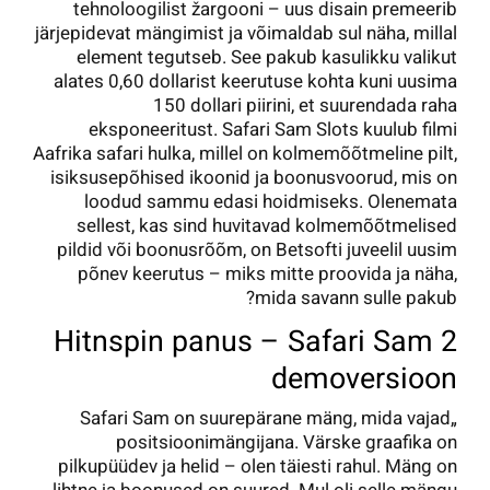
tehnoloogilist žargooni – uus disain premeerib
järjepidevat mängimist ja võimaldab sul näha, millal
element tegutseb.
See pakub kasulikku valikut
alates 0,60 dollarist keerutuse kohta kuni uusima
150 dollari piirini, et suurendada raha
eksponeeritust. Safari Sam Slots kuulub filmi
Aafrika safari hulka, millel on kolmemõõtmeline pilt,
isiksusepõhised ikoonid ja boonusvoorud, mis on
loodud sammu edasi hoidmiseks. Olenemata
sellest, kas sind huvitavad kolmemõõtmelised
pildid või boonusrõõm, on Betsofti juveelil uusim
põnev keerutus – miks mitte proovida ja näha,
mida savann sulle pakub?
Hitnspin panus – Safari Sam 2
demoversioon
„Safari Sam on suurepärane mäng, mida vajad
positsioonimängijana. Värske graafika on
pilkupüüdev ja helid – olen täiesti rahul. Mäng on