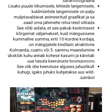
safarifotograafia.
Lisaks puude liikumisele, lehtede langemisele,
kuldmüntide langemisele on palju
muljetavaldavat animeeritud graafikat ja sa
saad oma jahimehe relva teed silitada.
See võib aidata, et see pakub keskmisest
kõrgemat väljamakset, kuid mängusisene
kummaline summa, eriti 10-kordne kordaja,
on mängijatele kindlasti atraktiivne.
Kolmanda, cuatro või 5. sammu maandumine
ükskõik kuhu annab kohese kasumi ja käivitab
uue tasuta keerutuste boonusvooru.
See viib ühe keerutuse alguses juhuslikult
kuhugi, igaks juhuks kuhjatakse uus wild-
sümbol.