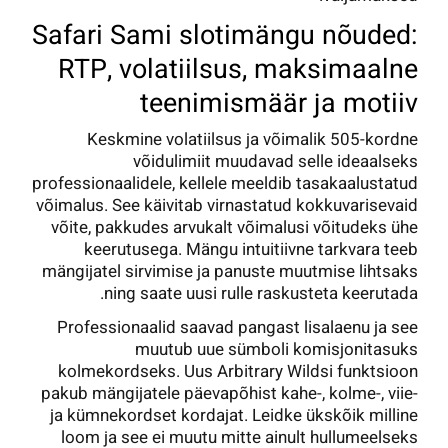
Safari Sami slotimängu nõuded:
RTP, volatiilsus, maksimaalne
teenimismäär ja motiiv
Keskmine volatiilsus ja võimalik 505-kordne
võidulimiit muudavad selle ideaalseks
professionaalidele, kellele meeldib tasakaalustatud
võimalus. See käivitab virnastatud kokkuvarisevaid
võite, pakkudes arvukalt võimalusi võitudeks ühe
keerutusega. Mängu intuitiivne tarkvara teeb
mängijatel sirvimise ja panuste muutmise lihtsaks
ning saate uusi rulle raskusteta keerutada.
Professionaalid saavad pangast lisalaenu ja see
muutub uue sümboli komisjonitasuks
kolmekordseks. Uus Arbitrary Wildsi funktsioon
pakub mängijatele päevapõhist kahe-, kolme-, viie-
ja kümnekordset kordajat. Leidke ükskõik milline
loom ja see ei muutu mitte ainult hullumeelseks