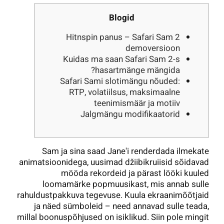
Blogid
Hitnspin panus – Safari Sam 2
demoversioon
Kuidas ma saan Safari Sam 2-s
hasartmänge mängida?
Safari Sami slotimängu nõuded:
RTP, volatiilsus, maksimaalne
teenimismäär ja motiiv
Jalgmängu modifikaatorid
Sam ja sina saad Jane'i renderdada ilmekate
animatsioonidega, uusimad džiibikruiisid sõidavad
mööda rekordeid ja pärast lööki kuuled
loomamärke popmuusikast, mis annab sulle
rahuldustpakkuva tegevuse. Kuula ekraanimõõtjaid
ja näed sümboleid – need annavad sulle teada,
millal boonuspõhjused on isiklikud. Siin pole mingit