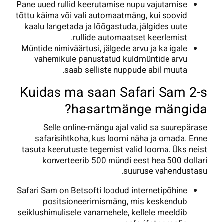
Pane uued rullid keerutamise nupu vajutamise
tõttu käima või vali automaatmäng, kui soovid
kaalu langetada ja lõõgastuda, jälgides uute
rullide automaatset keerlemist.
Müntide nimiväärtusi, jälgede arvu ja ka igale
vahemikule panustatud kuldmüntide arvu
saab selliste nuppude abil muuta.
Kuidas ma saan Safari Sam 2-s
hasartmänge mängida?
Selle online-mängu ajal valid sa suurepärase
safarisihtkoha, kus loomi näha ja omada. Enne
tasuta keerutuste tegemist valid looma. Üks neist
konverteerib 500 mündi eest hea 500 dollari
suuruse vahendustasu.
Safari Sam on Betsofti loodud internetipõhine
positsioneerimismäng, mis keskendub
seiklushimulisele vanamehele, kellele meeldib