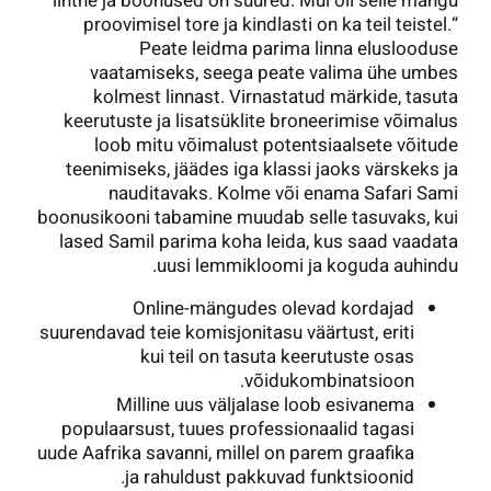
lihtne ja boonused on suured. Mul oli selle mängu
proovimisel tore ja kindlasti on ka teil teistel.“
Peate leidma parima linna eluslooduse
vaatamiseks, seega peate valima ühe umbes
kolmest linnast. Virnastatud märkide, tasuta
keerutuste ja lisatsüklite broneerimise võimalus
loob mitu võimalust potentsiaalsete võitude
teenimiseks, jäädes iga klassi jaoks värskeks ja
nauditavaks. Kolme või enama Safari Sami
boonusikooni tabamine muudab selle tasuvaks, kui
lased Samil parima koha leida, kus saad vaadata
uusi lemmikloomi ja koguda auhindu.
Online-mängudes olevad kordajad
suurendavad teie komisjonitasu väärtust, eriti
kui teil on tasuta keerutuste osas
võidukombinatsioon.
Milline uus väljalase loob esivanema
populaarsust, tuues professionaalid tagasi
uude Aafrika savanni, millel on parem graafika
ja rahuldust pakkuvad funktsioonid.