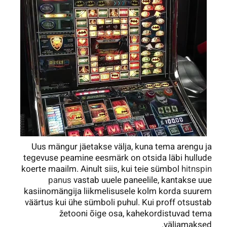
Uus mängur jäetakse välja, kuna tema arengu ja
tegevuse peamine eesmärk on otsida läbi hullude
koerte maailm. Ainult siis, kui teie sümbol
hitnspin
panus
vastab uuele paneelile, kantakse uue
kasiinomängija liikmelisusele kolm korda suurem
väärtus kui ühe sümboli puhul. Kui proff otsustab
žetooni õige osa, kahekordistuvad tema
väljamaksed.