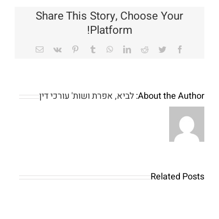
von
rgebnissen
Share This Story, Choose Your
und
ldefinition
Platform!
durch
Steroide
Email
Vk
Pinterest
Tumblr
WhatsApp
LinkedIn
Reddit
Twitter
Facebook
About the Author:
לביא, אפרת ושות' עורכי דין
Related Posts
1xbetmobilindir.com
Autolotery
ile