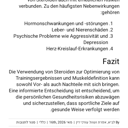
verbunden. Zu den häufigsten Nebenwirkungen
gehören:
Hormonschwankungen und -störungen
Leber- und Nierenschäden
Psychische Probleme wie Aggressivität und
Depression
Herz-Kreislauf-Erkrankungen
Fazit
Die Verwendung von Steroiden zur Optimierung von
Trainingsergebnissen und Muskeldefinition kann
sowohl Vor- als auch Nachteile mit sich bringen.
Eine informierte Entscheidung ist entscheidend, um
die persönlichen Gesundheitsrisiken abzuwägen
und sicherzustellen, dass sportliche Ziele auf
gesunde Weise verfolgt werden.
על
By
לביא, אפרת ושות' עורכי דין
|
מאי 16th, 2026
|
כללי
|
סגור לתגובות
ptimierung