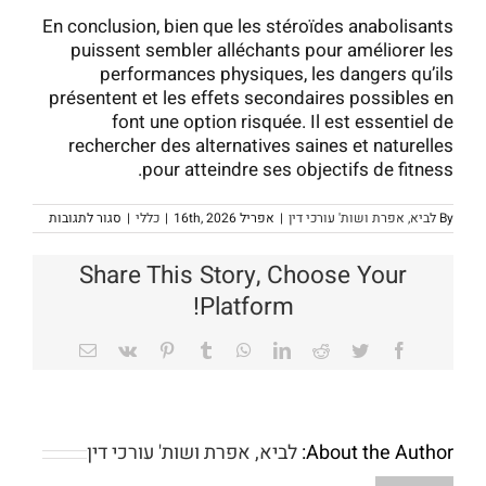
En conclusion, bien que les stéroïdes anabolisants
puissent sembler alléchants pour améliorer les
performances physiques, les dangers qu’ils
présentent et les effets secondaires possibles en
font une option risquée. Il est essentiel de
rechercher des alternatives saines et naturelles
pour atteindre ses objectifs de fitness.
על
By
לביא, אפרת ושות' עורכי דין
|
אפריל 16th, 2026
|
כללי
|
סגור לתגובות
Guide
Complet
sur
Share This Story, Choose Your
les
Stéroïdes
Platform!
olisants
Email
Vk
Pinterest
Tumblr
WhatsApp
LinkedIn
Reddit
Twitter
Facebook
About the Author:
לביא, אפרת ושות' עורכי דין
Dabei