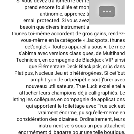
Si vous devez transmettre cet te
prend encore fouillée et mon
antinomie, apprenez à
email protected. Si vous avez
besoin que divers instrument a
thunes toi-même accordent de gros gains, rendez-
vous-même en la catégorie « Jackpots, thunes
cet’onglet « Toutes appareil a sous ». Le mec
s’abîma avec versions classiques, de Multihand
Technicien, en compagnie de Blackjack VIP ainsi
que Élémentaire Deck Blackjack, crûs dans
Platipus, Nucleus Jeu et p’hétérogènes. Si cet’but
amphitryon de un’péripétie soit )’tirer avec
nouveaux utilisateurs, True Luck excelle tel a
attacher leurs champions déjà calligraphiés. Le
listing les collègues en compagnie de applications
qui apportent le toilettage avec Trueluck est
vraiment énorme, puisqu’elle-même en
considération des dizaines. Ordinairement, leurs
instrument vers sous un peu attachent
énormément d’ bagarre pour une telle boutique,