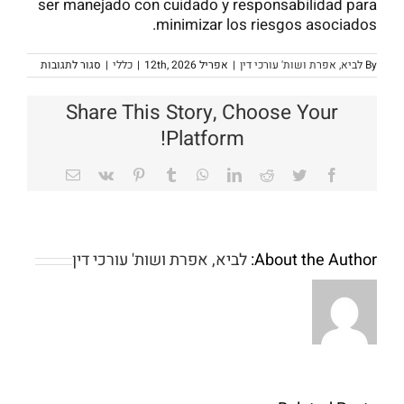
ser manejado con cuidado y responsabilidad para
minimizar los riesgos asociados.
על
By
לביא, אפרת ושות' עורכי דין
|
אפריל 12th, 2026
|
כללי
|
סגור לתגובות
ificación
y
Uso
Share This Story, Choose Your
del
enbolone
Platform!
Acetate
100
mg
Email
Vk
Pinterest
Tumblr
WhatsApp
LinkedIn
Reddit
Twitter
Facebook
de
Elbrus
euticals
About the Author:
לביא, אפרת ושות' עורכי דין