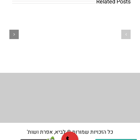
Related Posts
Online
Online
kasína
kasína
Slovensko
Slovensko
Zábava
Zábava
a
a
Možnosti
Možnosti
Hrania
Hrania
כל הזכויות שמורות © לביא, אפרת ושות'