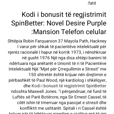
fatit.
Kodi i bonusit të regjistrimit
SpinBetter: Novel Desire Purple
Mansion Telefon celular:
Shtëpia Robin Farquarson 37 Mayola Path, Hackney
I varur për shkak të pacientëve intelektualë për
njerëz racionalë I hapur në korrik 1973, i nënshkruar
në gusht 1976 Një nga disa shtëpi banimi të
ndërtuara nga anëtarët e Unionit të ri të Pacientëve
Intelektualë Një "Mjet për Çrregullimin e Stresit" me
150 shtretër është krijuar nën drejtimin e
përbashkët të Paul Wood, një kardiolog i shkëlqyer,
dhe
Kodi i bonusit të regjistrimit SpinBetter
ndoshta Maxwell Jones. "i përqendruar, në fund të
Luftës së Parë Botërore, nga Sir Ernest Cassel, të
cilët ishin të tmerruar nga pasojat e stresit dhe
konfliktit me ushtarët. Spitali i ri Cassel është
krijuar për të lehtësuar gjendjen e civilëve më të rinj