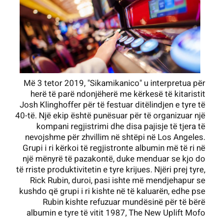
Më 3 tetor 2019, "Sikamikanico" u interpretua për
herë të parë ndonjëherë me kërkesë të kitaristit
Josh Klinghoffer për të festuar ditëlindjen e tyre të
40-të. Një ekip është punësuar për të organizuar një
kompani regjistrimi dhe disa pajisje të tjera të
nevojshme për zhvillim në shtëpi në Los Angeles.
Grupi i ri kërkoi të regjistronte albumin më të ri në
një mënyrë të pazakontë, duke menduar se kjo do
të rriste produktivitetin e tyre krijues. Njëri prej tyre,
Rick Rubin, duroi, pasi ishte më mendjehapur se
kushdo që grupi i ri kishte në të kaluarën, edhe pse
Rubin kishte refuzuar mundësinë për të bërë
albumin e tyre të vitit 1987, The New Uplift Mofo