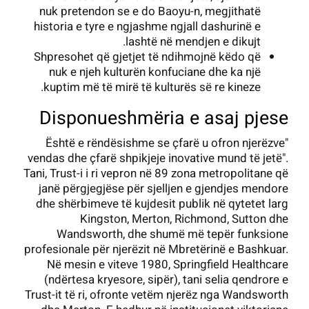
nuk pretendon se e do Baoyu-n, megjithatë
historia e tyre e ngjashme ngjall dashurinë e
lashtë në mendjen e dikujt.
Shpresohet që gjetjet të ndihmojnë këdo që
nuk e njeh kulturën konfuciane dhe ka një
kuptim më të mirë të kulturës së re kineze.
Disponueshmëria e asaj pjese
"Është e rëndësishme se çfarë u ofron njerëzve
vendas dhe çfarë shpikjeje inovative mund të jetë".
Tani, Trust-i i ri vepron në 89 zona metropolitane që
janë përgjegjëse për sjelljen e gjendjes mendore
dhe shërbimeve të kujdesit publik në qytetet larg
Kingston, Merton, Richmond, Sutton dhe
Wandsworth, dhe shumë më tepër funksione
profesionale për njerëzit në Mbretërinë e Bashkuar.
Në mesin e viteve 1980, Springfield Healthcare
(ndërtesa kryesore, sipër), tani selia qendrore e
Trust-it të ri, ofronte vetëm njerëz nga Wandsworth