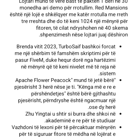
Lojtari mund të vërë bast të paktën 1 deri në 30
monedha ari demo për rrotullim.
Red Mansions
është një lojë e shkëlqyer me katër rrotulla me rreth
tre rreshta dhe do të keni 1024 një mënyrë për
fitoren, të cilat ndryshohen në 40 skema
shpenzimesh nëse lojtari juaj dëshiron.
Brenda vitit 2023, TurboSaif bashkoi forcat
me një shërbim të famshëm skriptimi për të
pasur FiveM, duke hequr dorë nga hartëzimi
në mënyrë që të keni nivelet më të reja në
sistem.
"Apache Flower Peacock" mund të jetë bërë
pjesërisht 3 herë nëse je ti. "Kënga më e re e
përshëndetjes" është bërë gjithashtu
pjesërisht, përndryshe është ngacmuar një
ose dy herë.
Zhu Yingtai u shtir si burra dhe shkoi në
akademinë e re për të studiuar.
Vazhdoni të lexoni për të përcaktuar mënyrën
për të siguruar fitore të mëdha në lojërat e