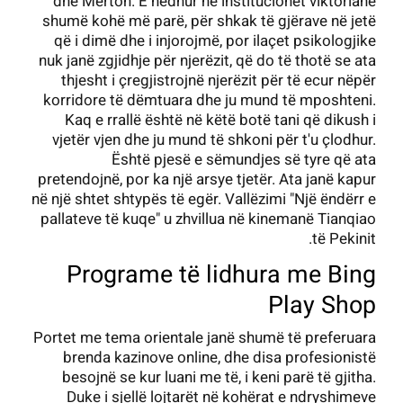
dhe Merton. E hedhur në institucionet viktoriane
shumë kohë më parë, për shkak të gjërave në jetë
që i dimë dhe i injorojmë, por ilaçet psikologjike
nuk janë zgjidhje për njerëzit, që do të thotë se ata
thjesht i çregjistrojnë njerëzit për të ecur nëpër
korridore të dëmtuara dhe ju mund të mposhteni.
Kaq e rrallë është në këtë botë tani që dikush i
vjetër vjen dhe ju mund të shkoni për t'u çlodhur.
Është pjesë e sëmundjes së tyre që ata
pretendojnë, por ka një arsye tjetër. Ata janë kapur
në një shtet shtypës të egër. Vallëzimi "Një ëndërr e
pallateve të kuqe" u zhvillua në kinemanë Tianqiao
të Pekinit.
Programe të lidhura me Bing
Play Shop
Portet me tema orientale janë shumë të preferuara
brenda kazinove online, dhe disa profesionistë
besojnë se kur luani me të, i keni parë të gjitha.
Duke i sjellë lojtarët në kohërat e ndryshimeve