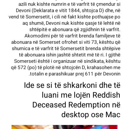
azili nuk kishte numrin e të varfrit të çmendur si
Devoni (Deklarata e vitit 1844, shtojca D) dhe, në
vend të Somersetit, i cili në fakt kishte pothuajse po
aq shumë, Devoni nuk kishte qasje të lehtë në
shtëpitë e abonuara që zgjidhnin të varfrit.
Akomodimi për të varfrit brenda familjeve të
abonuara në Somerset ofrohet si viti 73, kështu që
shumica e të varfrit të Somersetit brenda shtëpive
të abonuara ishin jashtë shtetit më të ri. I gjithë
Somerseti është i organizuar në sindikata, kështu
që 572 (po) të plotë në shtojcën D, krahasohen me
totalin e parashikuar prej 611 për Devonin.
Ide se si të shkarkoni dhe të
luani me lojën Reddish
Deceased Redemption në
desktop ose Mac