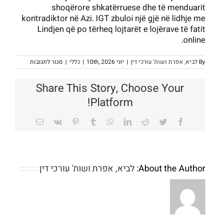
shoqërore shkatërruese dhe të menduarit
kontradiktor në Azi. IGT zbuloi një gjë në lidhje me
Lindjen që po tërheq lojtarët e lojërave të fatit
online.
על
By
לביא, אפרת ושות' עורכי דין
|
יוני 10th, 2026
|
כללי
|
סגור לתגובות
Aplikacione
Kodi
i
Share This Story, Choose Your
bonusit
të
Platform!
regjistrimit
SpinBetter
Android
Email
Vk
Pinterest
Tumblr
WhatsApp
LinkedIn
Reddit
Twitter
Facebook
Lojë
me
fat
në
internet
About the Author:
לביא, אפרת ושות' עורכי דין
Wiedza
z
tamtych