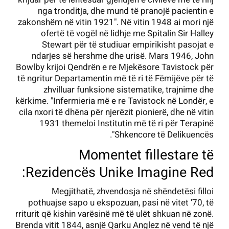
nga tronditja, dhe mund të pranojë pacientin e
zakonshëm në vitin 1921". Në vitin 1948 ai mori një
ofertë të vogël në lidhje me Spitalin Sir Halley
Stewart për të studiuar empirikisht pasojat e
ndarjes së hershme dhe urisë. Mars 1946, John
Bowlby krijoi Qendrën e re Mjekësore Tavistock për
të ngritur Departamentin më të ri të Fëmijëve për të
zhvilluar funksione sistematike, trajnime dhe
kërkime. "Infermieria më e re Tavistock në Londër, e
cila nxori të dhëna për njerëzit pionierë, dhe në vitin
1931 themeloi Institutin më të ri për Terapinë
Shkencore të Delikuencës".
Momentet fillestare të
Rezidencës Unike Imagine Red:
Megjithatë, zhvendosja në shëndetësi filloi
pothuajse sapo u ekspozuan, pasi në vitet '70, të
rriturit që kishin varësinë më të ulët shkuan në zonë.
Brenda vitit 1844, asnjë Qarku Anglez në vend të një