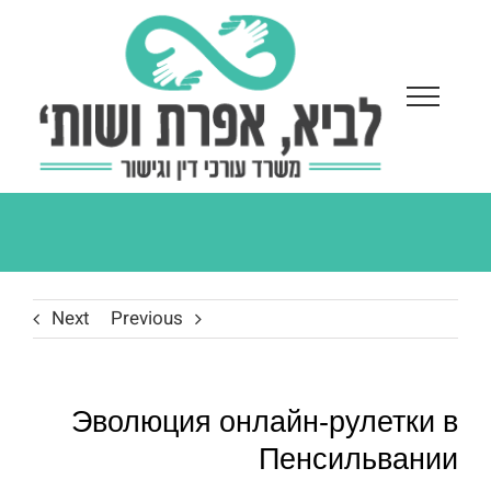
Ski
t
conten
Next
Previous
Эволюция онлайн‑рулетки в
Пенсильвании