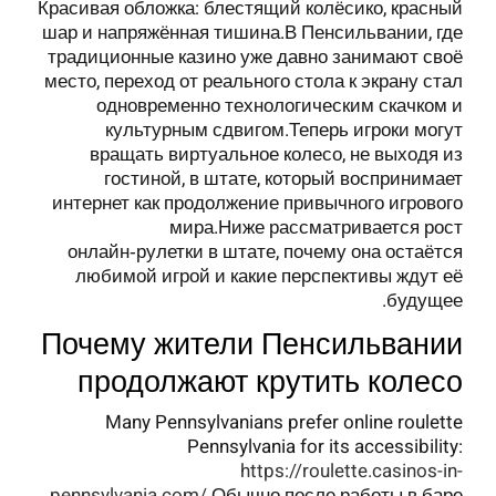
Красивая обложка: блестящий колёсико, красный
шар и напряжённая тишина.В Пенсильвании, где
традиционные казино уже давно занимают своё
место, переход от реального стола к экрану стал
одновременно технологическим скачком и
культурным сдвигом.Теперь игроки могут
вращать виртуальное колесо, не выходя из
гостиной, в штате, который воспринимает
интернет как продолжение привычного игрового
мира.Ниже рассматривается рост
онлайн‑рулетки в штате, почему она остаётся
любимой игрой и какие перспективы ждут её
будущее.
Почему жители Пенсильвании
продолжают крутить колесо
Many Pennsylvanians prefer online roulette
Pennsylvania for its accessibility:
https://roulette.casinos-in-
pennsylvania.com/
.Обычно после работы в баре