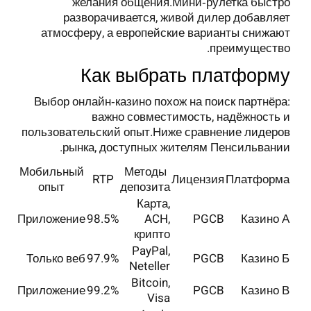
желания общения.Мини‑рулетка быстро
разворачивается, живой дилер добавляет
атмосферу, а европейские варианты снижают
преимущество.
Как выбрать платформу
Выбор онлайн‑казино похож на поиск партнёра:
важно совместимость, надёжность и
пользовательский опыт.Ниже сравнение лидеров
рынка, доступных жителям Пенсильвании.
Мобильный
Методы
RTP
Лицензия
Платформа
опыт
депозита
Карта,
Приложение
98.5%
ACH,
PGCB
Казино А
крипто
PayPal,
Только веб
97.9%
PGCB
Казино Б
Neteller
Bitcoin,
Приложение
99.2%
PGCB
Казино В
Visa