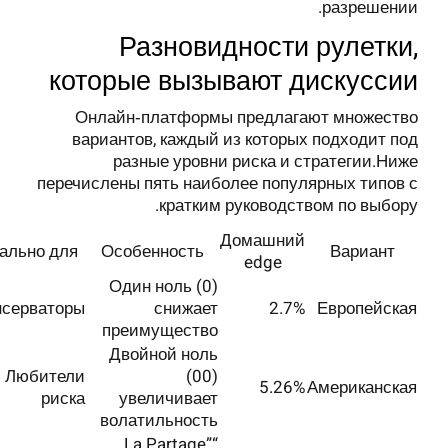
разрешении.
Разновидности рулетки,
которые вызывают дискуссии
Онлайн‑платформы предлагают множество
вариантов, каждый из которых подходит под
разные уровни риска и стратегии.Ниже
перечислены пять наиболее популярных типов с
кратким руководством по выбору.
Домашний
ально для
Особенность
Вариант
edge
Один ноль (0)
нсерваторы
снижает
2.7%
Европейская
преимущество
Двойной ноль
Любители
(00)
5.26%
Американская
риска
увеличивает
волатильность
“La Partage”