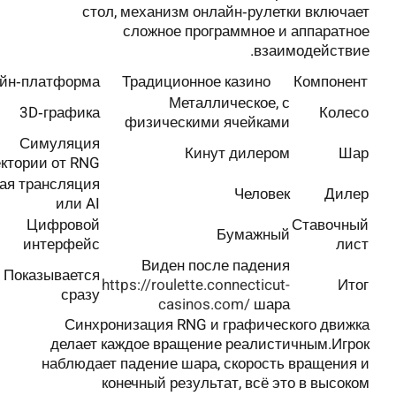
стол, механизм онлайн‑рулетки включает
сложное программное и аппаратное
взаимодействие.
йн‑платформа
Традиционное казино
Компонент
Металлическое, с
3D‑графика
Колесо
физическими ячейками
Симуляция
Кинут дилером
Шар
ектории от RNG
ая трансляция
Человек
Дилер
или AI
Цифровой
Ставочный
Бумажный
интерфейс
лист
Виден после падения
Показывается
https://roulette.connecticut-
Итог
сразу
casinos.com/
шара
Синхронизация RNG и графического движка
делает каждое вращение реалистичным.Игрок
наблюдает падение шара, скорость вращения и
конечный результат, всё это в высоком