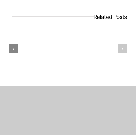
you
as
want
a
Related Posts
any
rule
further
have
advice
a
or
bit
even
high
pointers,
wagering
don’t
limitations
think
or
twice
a
to
win
contact
restrict
us
giving
indeed
the
fresh