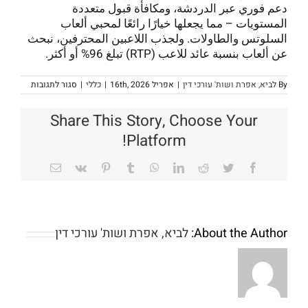
دعم فوري عبر الدردشة، ومكافأة قبول متعددة
المستويات – مما يجعلها خيارًا رائعًا لمحبي ألعاب
السلوتس والطاولات. ولجذب اللاعبين المحترفين، نبحث
عن ألعاب بنسبة عائد للاعب (RTP) تبلغ 96% أو أكثر.
על
By
לביא, אפרת ושות' עורכי דין
|
אפריל 16th, 2026
|
כללי
|
סגור לתגובות
ألعاب
أريستوكر
بوكيز،
Share This Story, Choose Your
العب
للمتعة،
Platform!
لا
No-
يشترط
الاشتراك
Email
Vk
Pinterest
Tumblr
WhatsApp
LinkedIn
Reddit
Twitter
Facebook
put
100
%
100
About the Author:
לביא, אפרת ושות' עורכי דין
percent
Any
free
time
revolves