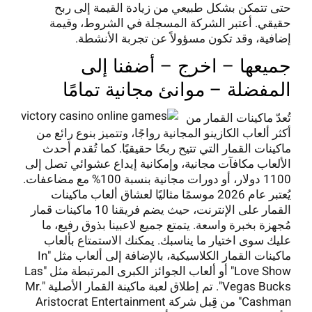
حتى تتمكن بشكل طبيعي من زيادة القيمة إلى ربح
حقيقي. أعتبر الشركة المسجلة في الشروط، وقيمة
إضافية، وقد تكون مسؤولاً عن تجربة الأنشطة.
جميعها – اخرج – أضفنا إلى
المفضلة – موانئ مجانية تمامًا
تُعدّ ماكينات القمار من
أكثر ألعاب الكازينو المجانية رواجًا، وتتميز بنوع رائع من
ماكينات القمار التي تتيح ربحًا حقيقيًا. كما تُقدم أحدث
الألعاب مكافآت مجانية، وإمكانية إيداع عشوائي تصل إلى
1100 دولار، أو دورات مجانية بنسبة 100% مع مضاعفات.
يُعتبر عام 2026 موسمًا مثاليًا لعشاق ألعاب ماكينات
القمار على الإنترنت، حيث يضم فريقنا 10 ماكينات قمار
مُجهزة بخبرة واسعة. يتمتع جميع لاعبينا بذوق رفيع، ما
عليك سوى اختيار ما يناسبك. يمكنك الاستمتاع بألعاب
ماكينات القمار الكلاسيكية، بالإضافة إلى ألعاب مثل "In
Love Show" أو ألعاب الجوائز الكبرى المرتبطة مثل "Las
Vegas Bucks". تم إطلاق لعبة ماكينة القمار الأصلية "Mr.
Cashman" من قِبل شركة Aristocrat Entertainment