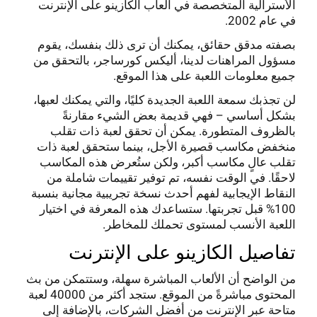
الأسترالية المتخصصة في ألعاب الكازينو على الإنترنت
في عام 2002.
بصفته مدقق حقائق، يمكنك أن ترى ذلك بنفسك، يقوم
مسؤول المراهنات لدينا، أليكس كورساجر، بالتحقق من
جميع معلومات اللعبة على هذا الموقع.
لن تجذبك سمعة اللعبة الجديدة كليًا، والتي يمكنك لعبها،
بشكل أساسي – فهي قديمة بعض الشيء مقارنةً
بالظروف المتطورة. يمكن أن تحقق لعبة ذات تقلب
منخفض مكاسب قصيرة الأجل، بينما ستحقق لعبة ذات
تقلب عالٍ مكاسب أكبر، ولكن ستُعرض هذه المكاسب
لاحقًا. في الوقت نفسه، تم توفير تقييمات شاملة من
النقاط الإيجابية لفهم أحدث نسخة تجريبية مجانية بنسبة
100% قبل تجربتها. ستساعدك هذه المعرفة في اختيار
اللعبة الأنسب لمستوى تحملك للمخاطر.
تفاصيل الكازينو على الإنترنت
من الواضح أن الألعاب المباشرة سهلة، وستتمكن من بث
المحتوى مباشرةً من الموقع. ستجد أكثر من 40000 لعبة
متاحة عبر الإنترنت من أفضل الشركات، بالإضافة إلى