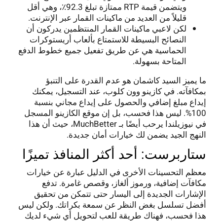
ويتضمن قيمة RTP ممتازة تبلغ 92.3٪، وهي أقل
قليلاً من العديد من ماكينات القمار عبر الإنترنت.
لكن لاعبي ماكينات القمار المنتظمين يدركون أن
النصائح البسيطة للاستمتاع بألعاب أريستوكرات
الحماسية هي عن طريق تفعيل جميع خطوط الدفع
المتاحة بسهولة.
ما يميز السيد كاشمان هو عدم القدرة على التنبؤ
بمكافآته. في كازينو وون كلوب، عند التسجيل، يمكنك
إيداع مبلغ إضافي والحصول على إيداع مجاني بنسبة
100%. ليس هذا فحسب، بل إن موقع الكازينو المسجل
في نيوزيلندا يرحب أيضًا بـ MuchBetter، حيث أن هذا
النهج الجيد يضمن لك خيارات أمان جديدة.
ستاربرست: أحد أكثر المنافذ تميزًا
معظم التحسينات الأخرى في الدليل عبارة عن خيارات
مكافآت إضافية، ورموز ألغاز، وقصص غامرة. تدفع
الإشارات الجديدة إلى اليسار حتى تتمكن من تحقيق
أفضل تسلسل بغض النظر عن سمعة بكراتك. ولكن ليس
هذا فحسب، فهناك طريقة للعب لتحويل أي شيء لديك