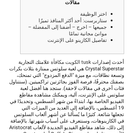
مقالات
اختر الوظيفة
ستاربرست: أحد أكثر المنافذ تميزًا
جميعها – اخرج – أضفنا إلى المفضلة –
موانئ مجانية تمامًا
تفاصيل الكازينو على الإنترنت
أحدث إصدارات
tusk الكويت مكافأة
علامتك التجارية
Crystal Superstar هي لعبة سلوتس ممتازة بثلاث بكرات
وتسعة نطاقات، مع ميزة "الدفع المزدوج" التي تمنحك،
بصفتك محترفًا، فرصة الفوز بجائزتين تراكميتين. (سنتناول
فئات أخرى في مقالات لاحقة). ستجد هنا أفضل لعبة
سلوتس على الإنترنت، آلية، ويمكنك مشاهدة مقاطع
الفيديو الخاصة بها، ابتداءً من شهر أغسطس، وتحديدًا في
19 أغسطس، بالإضافة إلى العديد من الميزات التي
تجعلها شائعة.
كثيرًا ما يُسألنا عن أشهر ألعاب السلوتس
في الكازينوهات، وسنتعرف على أسباب شهرتها. بالإضافة
إلى ذلك، شاهد مقاطع الفيديو الجديدة لألعاب Aristocrat