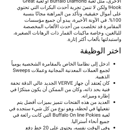
الأخرى، مثل لعبة Buffalo Diamond أو لعبة Great
Hook! ولكن لا تنسَ تجربة أحدث البكرات التي تحتوي
على أموال حقيقية، وتأكد من المراهنة مجانًا بنسبة
100%. في الآونة الأخيرة، يبدو أن جميع مؤسسات
المقامرة قد تخلصت من أحدث الألعاب المخصصة
للبالغين، وخاصة ماكينات القمار ذات الرهانات الصغيرة،
واستبدلتها بألعاب أكثر إثارة.
اختر الوظيفة
ادخل إلى نظامنا الخاص بالمقامرة الشخصية يومياً
لجمع العملات المعدنية المجانية وعملات Sweeps
الذهبية.
كان يُعتقد أن جهاز VERVE الجديد عالي الدقة تحفة
فنية بحد ذاته، وكان من الممكن أن يكون مبتكرًا في
إطاره وميزاته.
العديد من هذه الفتحات تتميز بميزات أفضل يتم
تفعيلها في لحظة، وهو نوع من كل شيء ستجده في
لعبة Buffalo On line Pokies التي كانت رائعة في
جميع أنحاء أستراليا.
وفي الوقت نفسه، يحتوي على 20 خط دفع