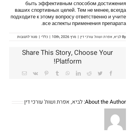
быть эффективным способом достижения
ваших спортивных целей. Тем не менее, всегда
подходите к этому вопросу ответственно и учите
все аспекты применения препарата.
על
By
לביא, אפרת ושות' עורכי דין
|
מרץ 10th, 2026
|
כללי
|
סגור לתגובות
Как
правильно
принимать
Share This Story, Choose Your
Мастерон
Прайм
Platform!
Лабс
10
мл
Email
Vk
Pinterest
Tumblr
WhatsApp
LinkedIn
Reddit
Twitter
Facebook
по
200
мг
About the Author:
לביא, אפרת ושות' עורכי דין